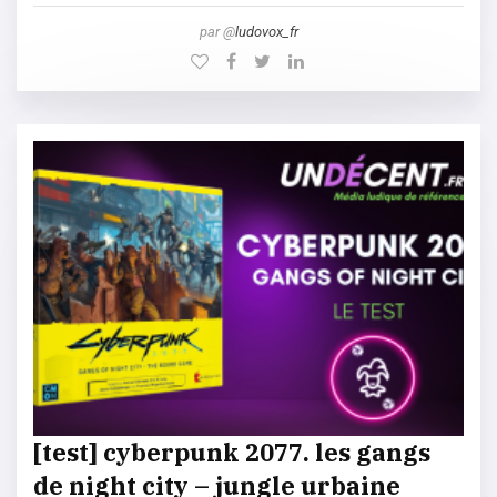
par @
ludovox_fr
[test] cyberpunk 2077. les gangs
de night city – jungle urbaine