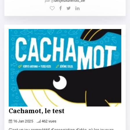
par @
desjeuxunefois_be
Cachamot, le test
16 Jan 2025
462 vues
C'est un jeu compétitif d'association d'idée, où les joueurs