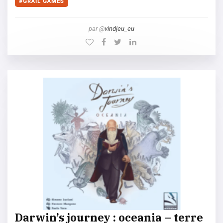
GRAIL GAMES
par @
vindjeu_eu
Darwin’s journey : oceania – terre