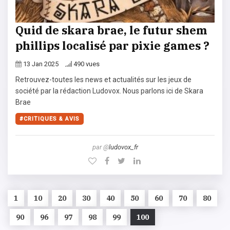
Quid de skara brae, le futur shem
phillips localisé par pixie games ?
13 Jan 2025
490 vues
Retrouvez-toutes les news et actualités sur les jeux de
société par la rédaction Ludovox. Nous parlons ici de Skara
Brae
CRITIQUES & AVIS
par @
ludovox_fr
1
10
20
30
40
50
60
70
80
90
96
97
98
99
100