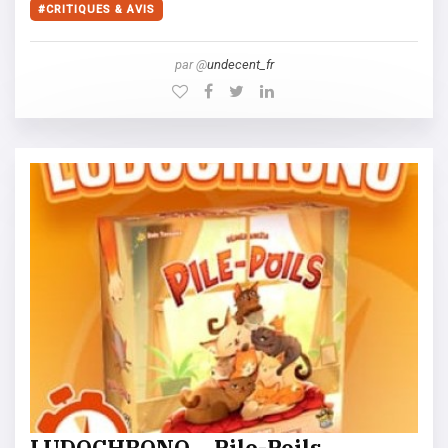
CRITIQUES & AVIS
par @
undecent_fr
LUDOCHRONO – Pile-Poils