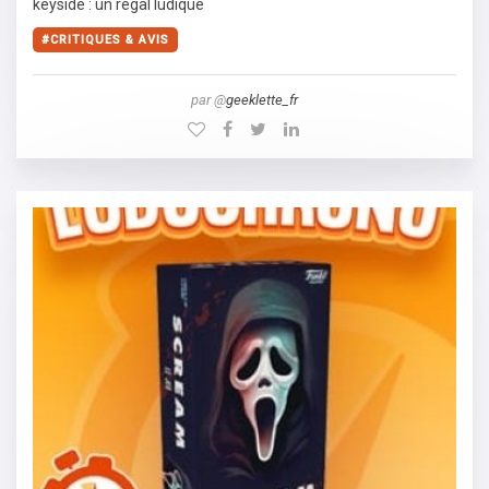
keyside : un régal ludique
CRITIQUES & AVIS
par @
geeklette_fr